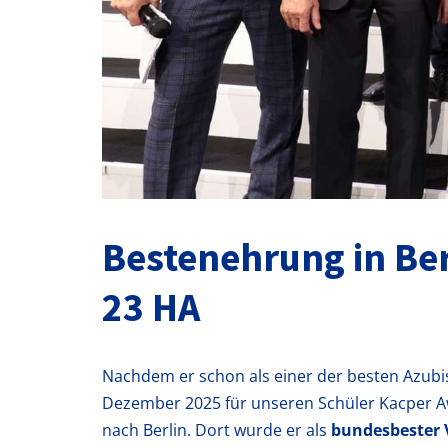
Bestenehrung in Ber
23 HA
Nachdem er schon als einer der besten Azubi
Dezember 2025 für unseren Schüler Kacper A
nach Berlin. Dort wurde er als
bundesbester 