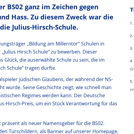
r BS02 ganz im Zeichen gegen
T
und Hass. Zu diesem Zweck war die
e Julius-Hirsch-Schule.
ildungsträger „Bildung am Millerntor“ Schulen in
„Julius Hirsch Schule“ zu bewerben. Dieser
 Glück, die auserwählte Schule zu sein, die im
h Schule“ tragen durfte.
Gr
nalspieler jüdischen Glaubens, der während der NS-
t wurde. Seine Geschichte zeigt, wie schnell man
vi
histischen Regimes werden kann. Der Deutsche
lius-Hirsch-Preis, um ein Stück Verantwortung für das
t präsent als neuer Namensgeber für die BS02.
n den Türschildern, als Banner auf unserer Homepage,