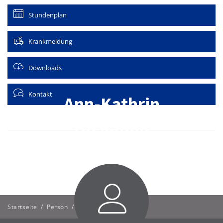
Stundenplan
Krankmeldung
Downloads
Kontakt
Ann-Kathrin
Husmann
Startseite
/
Person
/
Ann-Kathrin Husmann