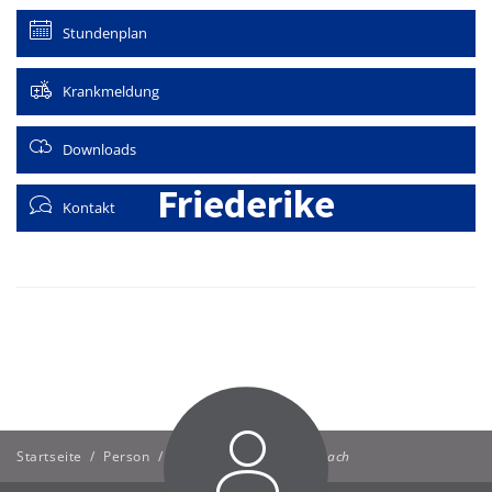
Stundenplan
Krankmeldung
Downloads
Friederike
Kontakt
Jockusch-
Wallach
Startseite
/
Person
/
Friederike Jockusch-Wallach