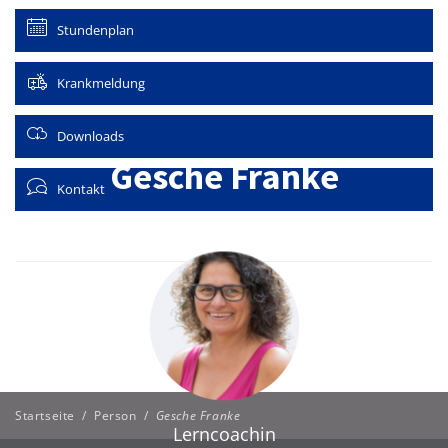
Stundenplan
Krankmeldung
Downloads
Gesche Franke
Kontakt
Startseite
/
Person
/
Gesche Franke
Lerncoachin