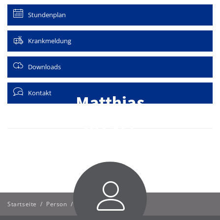
Stundenplan
Krankmeldung
Downloads
Kontakt
Matthias
Dreyer
Startseite
/
Person
/
Matthias Dreyer