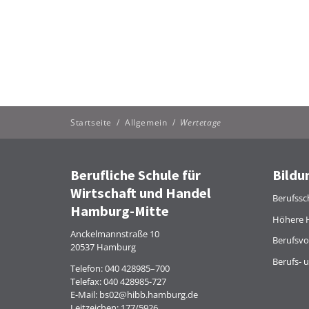
Startseite
/
Allgemein
/
Wertetage
Berufliche Schule für
Bildu
Wirtschaft und Handel
Berufssc
Hamburg-Mitte
Höhere 
Anckelmannstraße 10
Berufsvo
20537 Hamburg
Berufs- 
Telefon:
040 428985–700
Telefax: 040 428985-727
E-Mail:
bs02@hibb.hamburg.de
Leitzeichen: 177/5926