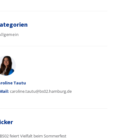
ategorien
Allgemein
utor
roline Tautu
Mail:
caroline.tautu@bs02.hamburg.de
icker
BS02 feiert Vielfalt beim Sommerfest