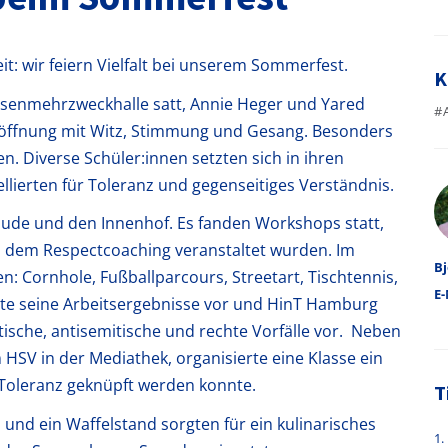
t: wir feiern Vielfalt bei unserem Sommerfest.
K
ausenmehrzweckhalle satt, Annie Heger und Yared
#
röffnung mit Witz, Stimmung und Gesang. Besonders
n. Diverse Schüler:innen setzten sich in ihren
llierten für Toleranz und gegenseitiges Verständnis.
A
äude und den Innenhof. Es fanden Workshops statt,
nd dem Respectcoaching veranstaltet wurden. Im
Bj
: Cornhole, Fußballparcours, Streetart, Tischtennis,
E-
te seine Arbeitsergebnisse vor und HinT Hamburg
istische, antisemitische und rechte Vorfälle vor. Neben
 HSV in der Mediathek, organisierte eine Klasse ein
 Toleranz geknüpft werden konnte.
T
 und ein Waffelstand sorgten für ein kulinarisches