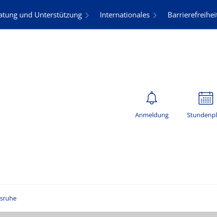
atung und Unterstützung
Internationales
Barrierefreihei
Anmeldung
Stundenp
lsruhe