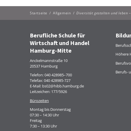
Startseite
/
Allgemein
/
Diversität gestalten und leben 
Berufliche Schule für
Bildu
Wirtschaft und Handel
Berufssc
Hamburg-Mitte
Höhere 
Anckelmannstraße 10
Berufsvo
20537 Hamburg
Berufs- 
Telefon:
040 428985–700
Telefax: 040 428985-727
E-Mail:
bs02@hibb.hamburg.de
Leitzeichen: 177/5926
Bürozeiten
Montag bis Donnerstag
07:30 – 14:30 Uhr
Freitag
7:30 – 13:30 Uhr