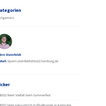
ategorien
Allgemein
utor
örn Steinfeldt
Mail:
bjoern.steinfeldt@bs02.hamburg.de
icker
BS02 feiert Vielfalt beim Sommerfest
BS02 beim Julius-Hirsch-Fußballturnier in Karlsruhe