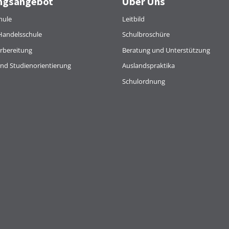
ngsangebot
Über Uns
hule
Leitbild
Handelsschule
Schulbroschüre
rbereitung
Beratung und Unterstützung
und Studienorientierung
Auslandspraktika
Schulordnung