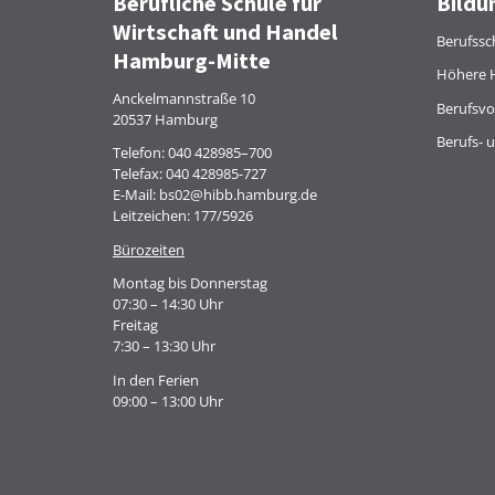
Berufliche Schule für
Bildu
Wirtschaft und Handel
Berufssc
Hamburg-Mitte
Höhere 
Anckelmannstraße 10
Berufsvo
20537 Hamburg
Berufs- 
Telefon:
040 428985–700
Telefax: 040 428985-727
E-Mail:
bs02@hibb.hamburg.de
Leitzeichen: 177/5926
Bürozeiten
Montag bis Donnerstag
07:30 – 14:30 Uhr
Freitag
7:30 – 13:30 Uhr
In den Ferien
09:00 – 13:00 Uhr