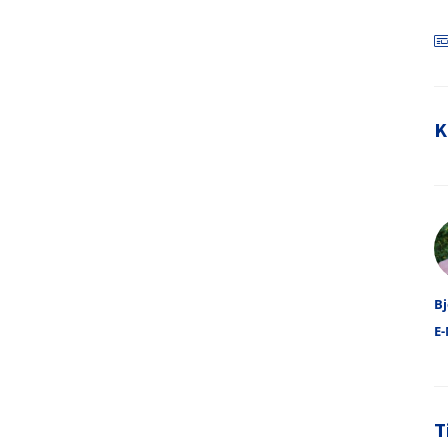
K
A
Bj
E-
T