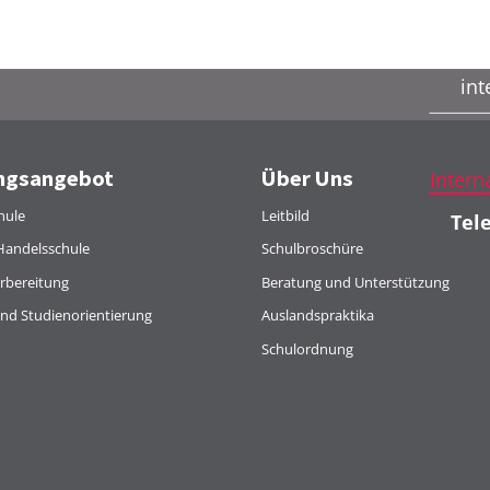
int
ngsangebot
Über Uns
Inter
hule
Leitbild
Tele
Handelsschule
Schulbroschüre
rbereitung
Beratung und Unterstützung
und Studienorientierung
Auslandspraktika
Schulordnung