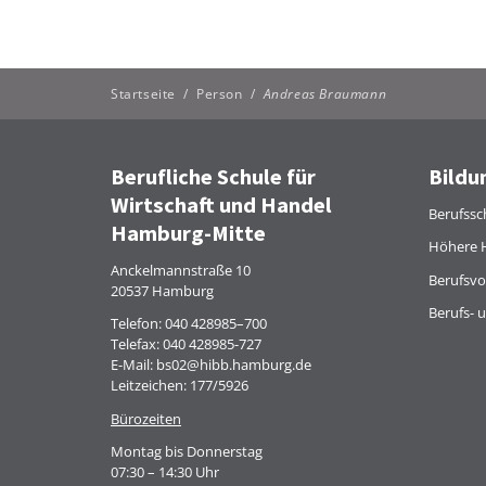
Startseite
/
Person
/
Andreas Braumann
Berufliche Schule für
Bildu
Wirtschaft und Handel
Berufssc
Hamburg-Mitte
Höhere 
Anckelmannstraße 10
Berufsvo
20537 Hamburg
Berufs- 
Telefon:
040 428985–700
Telefax: 040 428985-727
E-Mail:
bs02@hibb.hamburg.de
Leitzeichen: 177/5926
Bürozeiten
Montag bis Donnerstag
07:30 – 14:30 Uhr