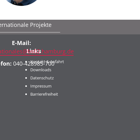
Koordinator für
ernationale Projekte
E-Mail:
Links
nationales@bs02.hamburg.de
Kontakt & Anfahrt
fon:
040-428985-700
Downloads
Datenschutz
Impressum
Barrierefreiheit