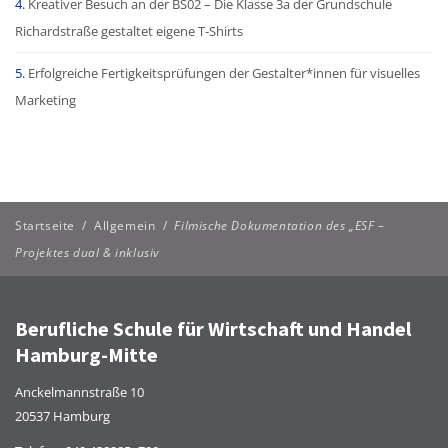
Kreativer Besuch an der BS02 – Die Klasse 3a der Grundschule
Richardstraße gestaltet eigene T-Shirts
Erfolgreiche Fertigkeitsprüfungen der Gestalter*innen für visuelles
Marketing
Startseite
/
Allgemein
/
Filmische Dokumentation des „ESF –
Projektes dual & inklusiv
Berufliche Schule für Wirtschaft und Handel
Hamburg-Mitte
Anckelmannstraße 10
20537 Hamburg